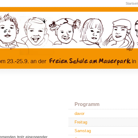
Startsei
Programm
davor
Freitag
Samstag
Lernenden trotz einengender