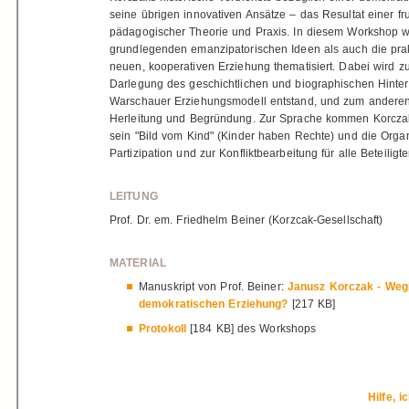
seine übrigen innovativen Ansätze – das Resultat einer f
pädagogischer Theorie und Praxis. In diesem Workshop 
grundlegenden emanzipatorischen Ideen als auch die pra
neuen, kooperativen Erziehung thematisiert. Dabei wird z
Darlegung des geschichtlichen und biographischen Hinte
Warschauer Erziehungsmodell entstand, und zum anderen
Herleitung und Begründung. Zur Sprache kommen Korcza
sein "Bild vom Kind" (Kinder haben Rechte) und die Organi
Partizipation und zur Konfliktbearbeitung für alle Beteiligt
LEITUNG
Prof. Dr. em. Friedhelm Beiner (Korzcak-Gesellschaft)
MATERIAL
Manuskript von Prof. Beiner:
Janusz Korczak - Wegb
demokratischen Erziehung?
[217 KB]
Protokoll
[184 KB] des Workshops
Hilfe, 