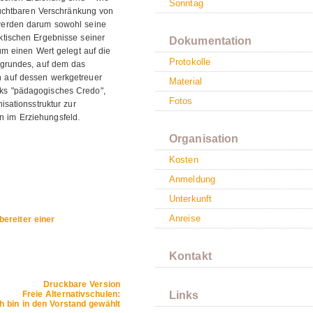
Sonntag
ruchtbaren Verschränkung von
werden darum sowohl seine
ktischen Ergebnisse seiner
Dokumentation
um einen Wert gelegt auf die
Protokolle
rgrundes, auf dem das
 auf dessen werkgetreuer
Material
ks "pädagogisches Credo",
Fotos
sationsstruktur zur
en im Erziehungsfeld.
Organisation
Kosten
Anmeldung
Unterkunft
Anreise
ereiter einer
Kontakt
Druckbare Version
Freie Alternativschulen:
Links
ich bin in den Vorstand gewählt